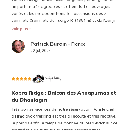
un porteur très agréables et attentifs. Les paysages
variés et les rhododendrons, les ascensions des 2
sommets (Sommets du Tsergo Ri (4984 m) et du Kyanjin
Ri (4773 m), le village de Langtang dévasté et
voir plus +
reconstruit furent les moments forts de ce voyage
(Hébergement un peu limite à Sing Gompa).
Patrick Burdin
- France
22 Jul, 2024
Kopra Ridge : Balcon des Annapurnas et
du Dhaulagiri
Très bon service lors de notre réservation, Ram le chef
d'Himalayak trekking est très à l’écoute et très réactive.
Je prends enfin le temps de donnée du feed-back sur ce
magnifique voyage. Nous étions accompagnés