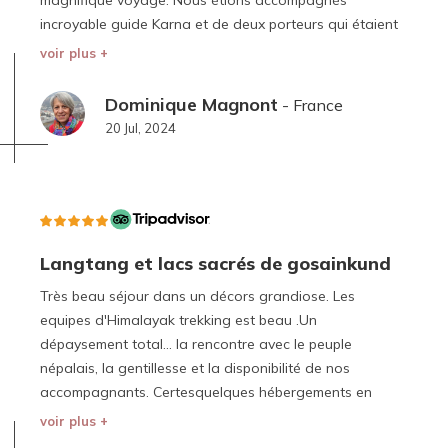
incroyable guide Karna et de deux porteurs qui étaient
très gentils et attentionnés et c’était vraiment très
voir plus +
chouette. La visite du point de vue Muldai était vraiment
magnifique. Nous avons eu la chance d’avoir un temps
Dominique Magnont
- France
absolument magnifique et les paysages ainsi que la
20 Jul, 2024
marche étaient vraiment magnifiques et agréables. J’ai
beaucoup apprécié tout le trek. Muldai view point a
certainement ma préférence avec bien sûr Kopra Ridge.
Mais aussi Swanta et ses rizières, mais aussi les
moments passés à Pokhara. C’était une agréable
Langtang et lacs sacrés de gosainkund
sensation de repos.
Très beau séjour dans un décors grandiose. Les
equipes d'Himalayak trekking est beau .Un
dépaysement total... la rencontre avec le peuple
népalais, la gentillesse et la disponibilité de nos
accompagnants. Certesquelques hébergements en
haute montagne étaient vraiment rudimentaires, mais
voir plus +
cela faisait partie, avec un peu de recul, de la vie des