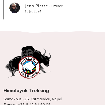
habitants de cette vallée. L'ascension du TSERGO RI
Jean-Pierre
- France
(4984 m), le jour 7, fut mon étape préférée, avec un
18 Jul, 2024
panorama à couper le souffle, et une météo super.
Chaque étape était différente et intéressante... Très
beau séjour.
Himalayak Trekking
Samakhusi-26, Katmandou, Népal
France :
+33 6 42 31 80 08