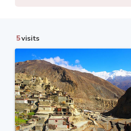
5
visits