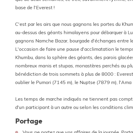
base de l'Everest !
C'est par les airs que nous gagnons les portes du Khum
au-dessus des géants himalayens pour débarquer à Lu
gagnons Namche Bazar, bourgade d'échanges entre le T
L'occasion de faire une pause d'acclimatation le temps
Khumbu, dans la sphère des géants, des parois glacées
nombreux manis et stupas, monastères perchés au plus
bénédiction de trois sommets à plus de 8000 : Everes
oublier le Pumori (7145 m), le Nuptse (7879 m), l'Ama
Les temps de marche indiqués ne tiennent pas compte d
d'un participant à un autre ou selon les conditions clim
Portage
Vous ne portez que vos affaires de la journée. Port