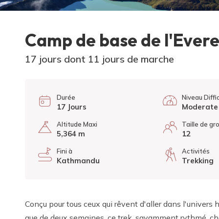
Camp de base de l'Evere
17 jours dont 11 jours de marche
Durée
Niveau Diffi
17 Jours
Moderate 
Altitude Maxi
Taille de gr
5,364 m
12
Fini à
Activités
Kathmandu
Trekking
Conçu pour tous ceux qui rêvent d'aller dans l'univers
que de deux semaines, ce trek, savamment rythmé, ch