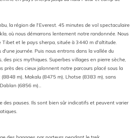
bu, la région de l'Everest. 45 minutes de vol spectaculaire
kla, où nous démarrons lentement notre randonnée. Nous
ibet et le pays sherpa, située à 3440 m d'altitude.
 d'une journée. Puis nous entrons dans la vallée du
, des pics mythiques. Superbes villages en pierre sèche,
 près des cieux jalonnent notre parcours placé sous la
t (8848 m), Makalu (8475 m), Lhotse (8383 m), sans
 Dablan (6856 m)...
es pauses. Ils sont bien sûr indicatifs et peuvent varier
atiques.
age des bagages par porteurs pendant le trek.