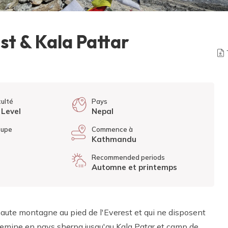
st & Kala Pattar
culté
Pays
Level
Nepal
oupe
Commence à
Kathmandu
Recommended periods
Automne et printemps
 haute montagne au pied de l'Everest et qui ne disposent
emine en pays sherpa jusqu'au Kala Patar et camp de