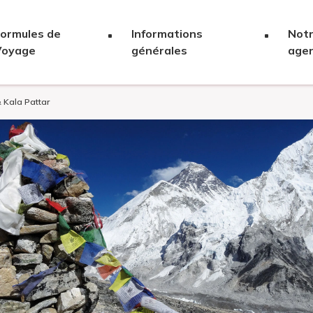
ormules de
Informations
Not
Voyage
générales
age
 Kala Pattar