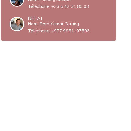
Téléphone:
+33 6 42 31 80 08‬
NEPAL
Nom: Ram Kumar Gurung
Téléphone:
+977 9851197596