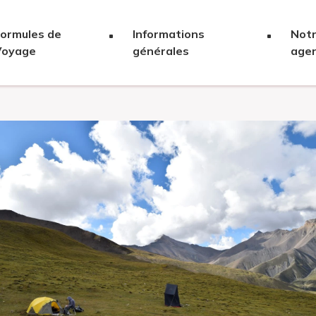
ormules de
Informations
Not
Voyage
générales
age