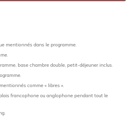
s que mentionnés dans le programme.
mme.
gramme, base chambre double, petit-déjeuner inclus.
programme.
 mentionnés comme « libres ».
lais francophone ou anglophone pendant tout le
ng.