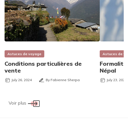
Astuces de voyage
Astuces de v
Conditions particulières de
Formalité
vente
Népal
July 26, 2024
By Fabienne Sherpa
July 23, 2024
Voir plus