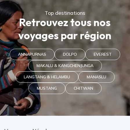
Top destinations
Retrouvez tous nos
voyages par région
ANNAPURNAS
DOLPO
EVEREST
MAKALU & KANGCHENJUNGA
LANGTANG & HELAMBU
MANA​SLU
MUSTANG
CHITWAN