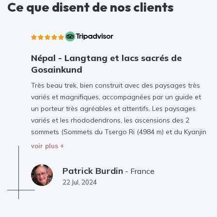
Ce que disent de nos clients
Népal - Langtang et lacs sacrés de
Gosainkund
Très beau trek, bien construit avec des paysages très
variés et magnifiques, accompagnées par un guide et
un porteur très agréables et attentifs. Les paysages
variés et les rhododendrons, les ascensions des 2
sommets (Sommets du Tsergo Ri (4984 m) et du Kyanjin
Ri (4773 m), le village de Langtang dévasté et
voir plus +
reconstruit furent les moments forts de ce voyage
(Hébergement un peu limite à Sing Gompa).
Patrick Burdin
- France
22 Jul, 2024