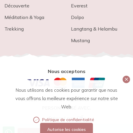
Découverte
Everest
Méditation & Yoga
Dolpo
Trekking
Langtang & Helambu
Mustang
Nous acceptons
Nous utilisons des cookies pour garantir que nous
vous offrons la meilleure expérience sur notre site
© 2026,
HIMALAYAK TREKKING
. PAIEMENT
Web.
PERSONNALISÉ AVEC.
Fabriqué par:
Politique de confidentialité
Autorise les cookies
Appelez-nous