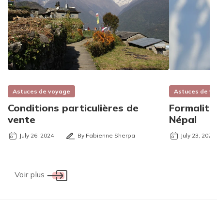
Astuces de voyage
Astuces de v
Conditions particulières de
Formalité
vente
Népal
July 26, 2024
By Fabienne Sherpa
July 23, 2024
Voir plus