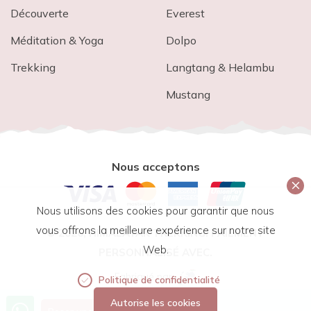
Découverte
Everest
Méditation & Yoga
Dolpo
Trekking
Langtang & Helambu
Mustang
Nous acceptons
Nous utilisons des cookies pour garantir que nous
vous offrons la meilleure expérience sur notre site
© 2026,
HIMALAYAK TREKKING
. PAIEMENT
Web.
PERSONNALISÉ AVEC.
Fabriqué par:
Politique de confidentialité
Autorise les cookies
Appelez-nous