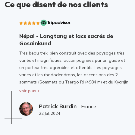
Ce que disent de nos clients
Népal - Langtang et lacs sacrés de
Gosainkund
Très beau trek, bien construit avec des paysages très
variés et magnifiques, accompagnées par un guide et
un porteur très agréables et attentifs. Les paysages
variés et les rhododendrons, les ascensions des 2
sommets (Sommets du Tsergo Ri (4984 m) et du Kyanjin
Ri (4773 m), le village de Langtang dévasté et
voir plus +
reconstruit furent les moments forts de ce voyage
(Hébergement un peu limite à Sing Gompa).
Patrick Burdin
- France
22 Jul, 2024