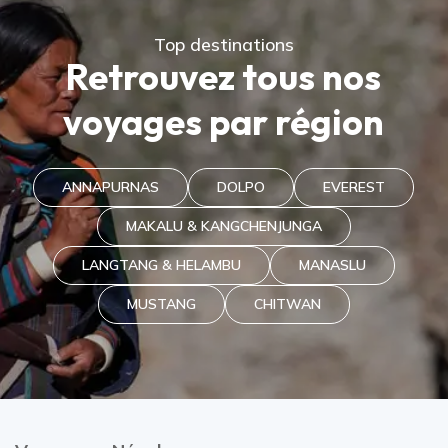
Top destinations
Retrouvez tous nos
voyages par région
ANNAPURNAS
DOLPO
EVEREST
MAKALU & KANGCHENJUNGA
LANGTANG & HELAMBU
MANA​SLU
MUSTANG
CHITWAN